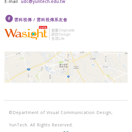
E-mail
udc@yuntech.edu.tw
雲科視傳 / 雲科視傳系友會
©Department of Visual Communication Design,
YunTech. All Rights Reserved.