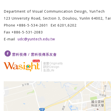
Department of Visual Communication Design, YunTech
123 University Road, Section 3, Douliou, Yunlin 64002, Ta
Phone +886-5-534-2601 Ext 6201,6202
Fax +886-5-531-2083
E-mail
udc@yuntech.edu.tw
雲科視傳 / 雲科視傳系友會