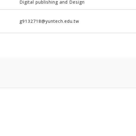
Digital publishing and Design
g9132718@yuntech.edu.tw