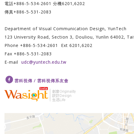
電話+886-5-534-2601 分機6201,6202
傳真+886-5-531-2083
Department of Visual Communication Design, YunTech
123 University Road, Section 3, Douliou, Yunlin 64002, Ta
Phone +886-5-534-2601 Ext 6201,6202
Fax +886-5-531-2083
E-mail
udc@yuntech.edu.tw
雲科視傳 / 雲科視傳系友會