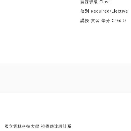
開課班級 Class
修別 Required/Elective
講授-實習-學分 Credits
國立雲林科技大學 視覺傳達設計系