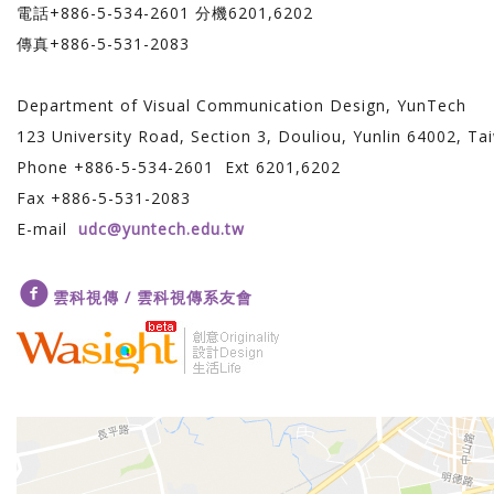
電話+886-5-534-2601 分機6201,6202
傳真+886-5-531-2083
Department of Visual Communication Design, YunTech
123 University Road, Section 3, Douliou, Yunlin 64002, Ta
Phone +886-5-534-2601 Ext 6201,6202
Fax +886-5-531-2083
E-mail
udc@yuntech.edu.tw
雲科視傳 / 雲科視傳系友會