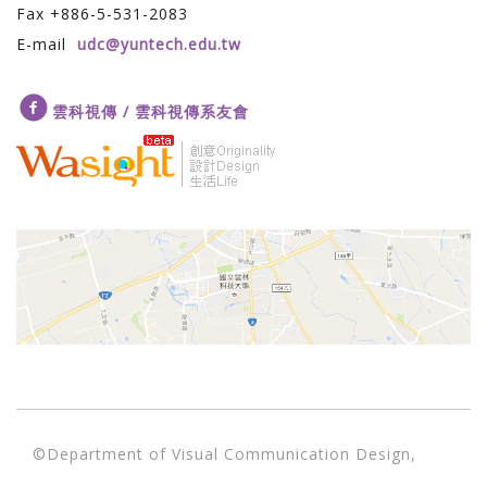
Fax +886-5-531-2083
E-mail
udc@yuntech.edu.tw
雲科視傳 / 雲科視傳系友會
©Department of Visual Communication Design,