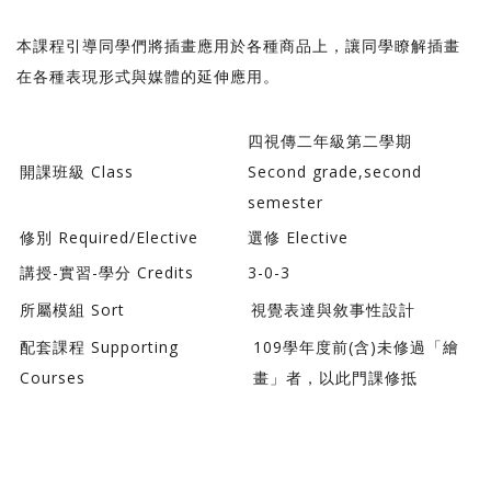
本課程引導同學們將插畫應用於各種商品上，讓同學瞭解插畫
在各種表現形式與媒體的延伸應用。
四視傳二年級第二學期
開課班級 Class
Second grade,second
semester
修別 Required/Elective
選修 Elective
講授-實習-學分 Credits
3-0-3
所屬模組 Sort
視覺表達與敘事性設計
配套課程 Supporting
109學年度前(含)未修過「繪
Courses
畫」者，以此門課修抵