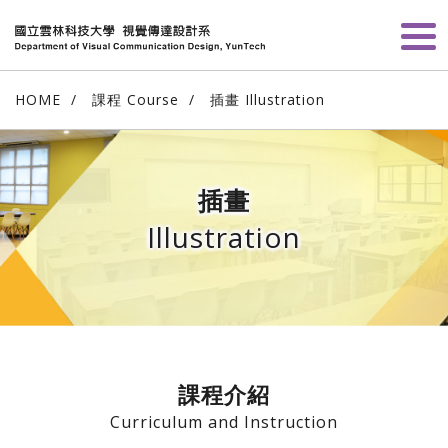
HOME
課程 Course
插畫 Illustration
插畫
Illustration
課程介紹
Curriculum and Instruction